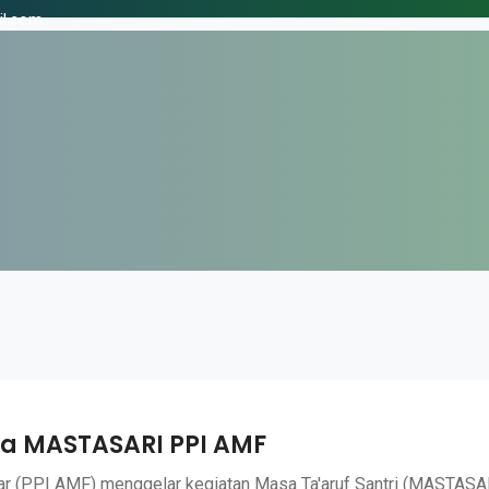
il.com
a MASTASARI PPI AMF
r (PPI AMF) menggelar kegiatan Masa Ta'aruf Santri (MASTASAR