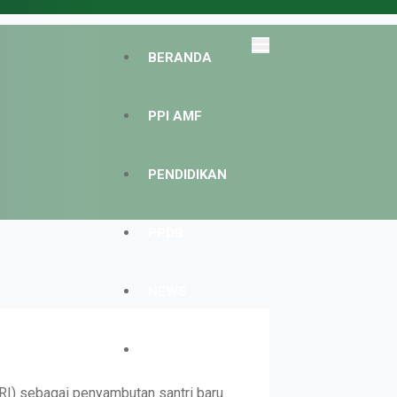
BERANDA
PPI AMF
PENDIDIKAN
PPDB
NEWS
GALERI
I) sebagai penyambutan santri baru