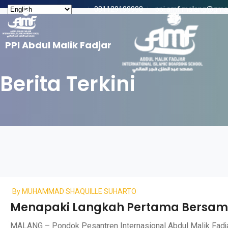
081129199998
ppi.amf.malang@gma
PPI Abdul Malik Fadjar
Berita Terkini
By
MUHAMMAD SHAQUILLE SUHARTO
Menapaki Langkah Pertama Bersam
MALANG – Pondok Pesantren Internasional Abdul Malik Fadja